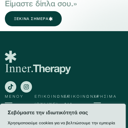
Είμαστε δίπλα σου.»
ΞΕΚΙΝΑ ΣΗΜΕΡΑ
ΜΕΝΟΥ
ΕΠΙΚΟΙΝΩΝΙΑ
ΕΠΙΚΟΙΝΩΝΙΑ
ΧΡΉΣΙΜΑ
(ONLINE)
ΔΙΑ
Υπηρεσίες
Πολιτική
ΖΏΣΗΣ:
Σεβόμαστε την ιδιωτικότητά σας
Απορρήτου
+30 698 2050
Online
143
Συνεδρίες
Όροι &
Χρησιμοποιούμε cookies για να βελτιώσουμε την εμπειρία
Εγνατίας 64,
Προυποθέσεις