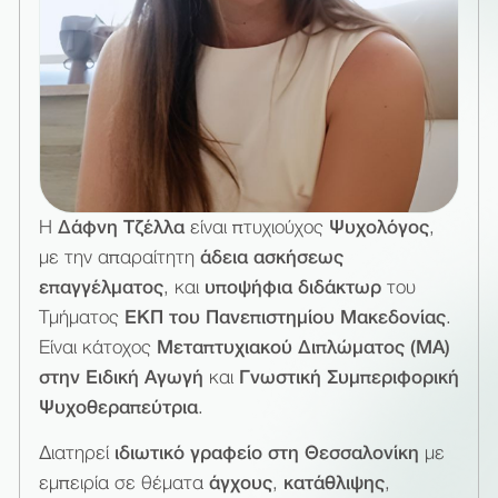
Η
Δάφνη Τζέλλα
είναι πτυχιούχος
Ψυχολόγος
,
με την απαραίτητη
άδεια ασκήσεως
επαγγέλματος
, και
υποψήφια διδάκτωρ
του
Τμήματος
ΕΚΠ του Πανεπιστημίου Μακεδονίας
.
Είναι κάτοχος
Μεταπτυχιακού Διπλώματος (MΑ)
στην Ειδική Αγωγή
και
Γνωστική Συμπεριφορική
Ψυχοθεραπεύτρια
.
Διατηρεί
ιδιωτικό γραφείο στη Θεσσαλονίκη
με
εμπειρία σε θέματα
άγχους
,
κατάθλιψης
,