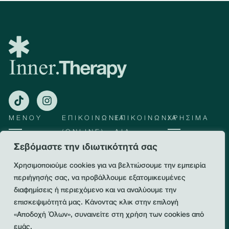
ΜΕΝΟΥ
ΕΠΙΚΟΙΝΩΝΙΑ
ΕΠΙΚΟΙΝΩΝΙΑ
ΧΡΉΣΙΜΑ
(ONLINE)
ΔΙΑ
Υπηρεσίες
Πολιτική
ΖΏΣΗΣ:
Σεβόμαστε την ιδιωτικότητά σας
Απορρήτου
+30 698 2050
Online
143
Συνεδρίες
Όροι &
Χρησιμοποιούμε cookies για να βελτιώσουμε την εμπειρία
Εγνατίας 64,
Προυποθέσεις
Θεσσαλονίκ
hello@inner-
Workshops
περιήγησής σας, να προβάλλουμε εξατομικευμένες
Η, Τ.Κ 54626
therapy.gr
διαφημίσεις ή περιεχόμενο και να αναλύουμε την
Blog
+30 2315113212
επισκεψιμότητά μας. Κάνοντας κλικ στην επιλογή
«Αποδοχή Όλων», συναινείτε στη χρήση των cookies από
+30 69 86 5656
83
εμάς.